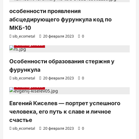
и
особенности проявления
абсцедирующего фурункула код по
МКБ-10
sib_ecometal
20 февраля 2023
0
Uncategorised
Особенности образования стержня у
фурункула
sib_ecometal
20 февраля 2023
0
Uncategorised
Евгений Киселев — портрет успешного
человека, его путь к славе и личное
счастье
sib_ecometal
20 февраля 2023
0