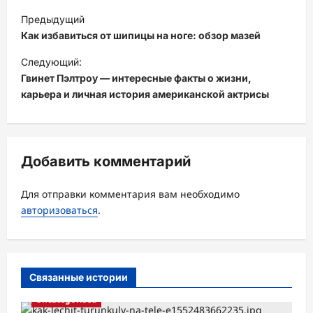
Н
Предыдущий
а
Как избавиться от шипицы на ноге: обзор мазей
в
Следующий:
и
Гвинет Пэлтроу — интересные факты о жизни,
карьера и личная история американской актрисы
г
а
ц
Добавить комментарий
и
я
Для отправки комментария вам необходимо
з
авторизоваться
.
а
п
и
Связанные истории
с
Uncategorised