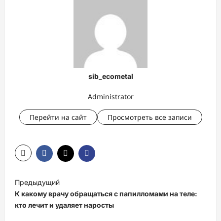
sib_ecometal
Administrator
Перейти на сайт
Просмотреть все записи
Н
Предыдущий
а
К какому врачу обращаться с папилломами на теле:
в
кто лечит и удаляет наросты