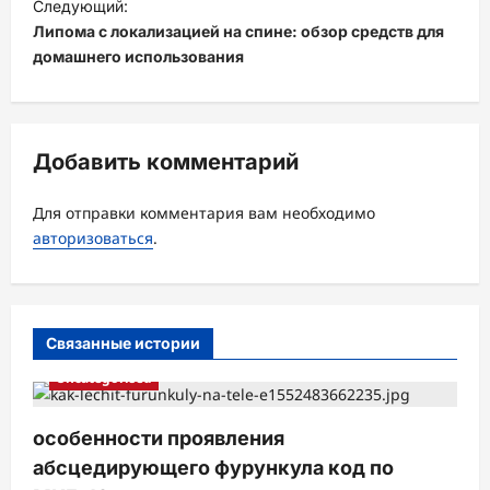
и
Следующий:
Липома с локализацией на спине: обзор средств для
г
домашнего использования
а
ц
и
Добавить комментарий
я
з
Для отправки комментария вам необходимо
а
авторизоваться
.
п
и
с
Связанные истории
и
Uncategorised
особенности проявления
абсцедирующего фурункула код по