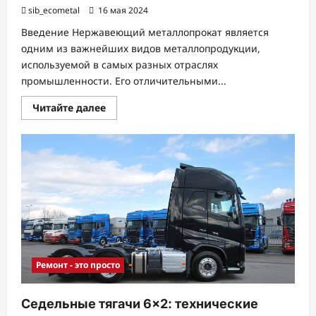
sib_ecometal
16 мая 2024
Введение Нержавеющий металлопрокат является
одним из важнейших видов металлопродукции,
используемой в самых разных отраслях
промышленности. Его отличительными...
Прочитать
Читайте далее
больше
о
Введение
в
нержавеющий
металлопрокат
Ремонт - это просто
Седельные тягачи 6×2: технические