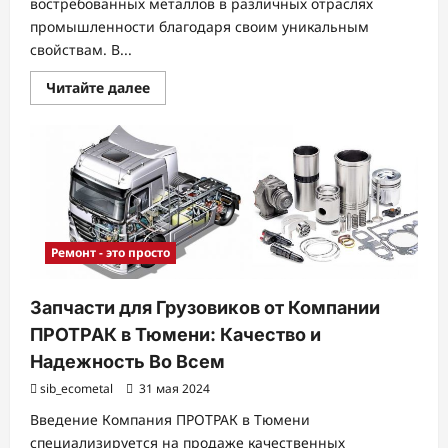
востребованных металлов в различных отраслях
промышленности благодаря своим уникальным
свойствам. В...
Прочитать
Читайте далее
больше
о
Титановый
Металлопрокат:
Современные
Технологии
и
Применение
Ремонт - это просто
Запчасти для Грузовиков от Компании
ПРОТРАК в Тюмени: Качество и
Надежность Во Всем
sib_ecometal
31 мая 2024
Введение Компания ПРОТРАК в Тюмени
специализируется на продаже качественных