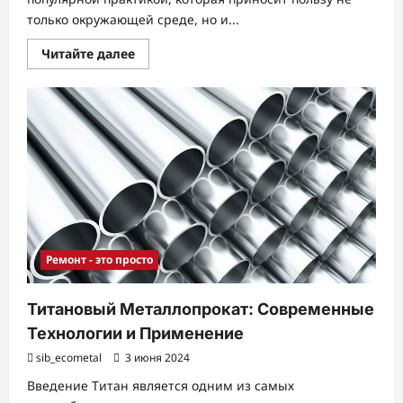
только окружающей среде, но и...
Прочитать
Читайте далее
больше
о
Сдача
металла:
Полезное
дело
для
экологии
и
финансов
Ремонт - это просто
Титановый Металлопрокат: Современные
Технологии и Применение
sib_ecometal
3 июня 2024
Введение Титан является одним из самых