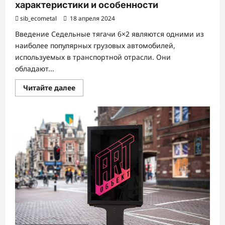
характеристики и особенности
sib_ecometal
18 апреля 2024
Введение Седельные тягачи 6×2 являются одними из
наиболее популярных грузовых автомобилей,
используемых в транспортной отрасли. Они
обладают...
Прочитать
Читайте далее
больше
о
Седельные
тягачи
6×2:
технические
характеристики
и
особенности