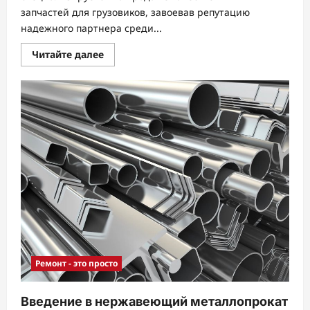
запчастей для грузовиков, завоевав репутацию
надежного партнера среди...
Прочитать
Читайте далее
больше
о
Запчасти
для
Грузовиков
от
Компании
ПРОТРАК
в
Тюмени:
Качество
и
Надежность
Во
Всем
Ремонт - это просто
Введение в нержавеющий металлопрокат