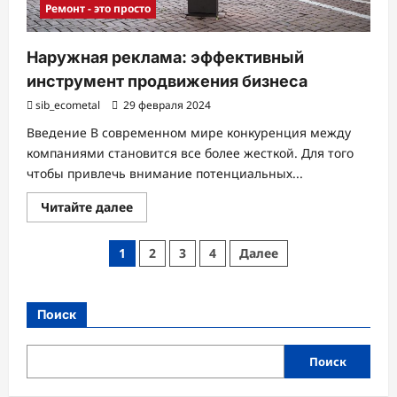
Ремонт - это просто
Наружная реклама: эффективный
инструмент продвижения бизнеса
sib_ecometal
29 февраля 2024
Введение В современном мире конкуренция между
компаниями становится все более жесткой. Для того
чтобы привлечь внимание потенциальных...
Прочитать
Читайте далее
больше
о
Наружная
Пагинация
1
2
3
4
Далее
реклама:
эффективный
записей
инструмент
продвижения
бизнеса
Поиск
Поиск