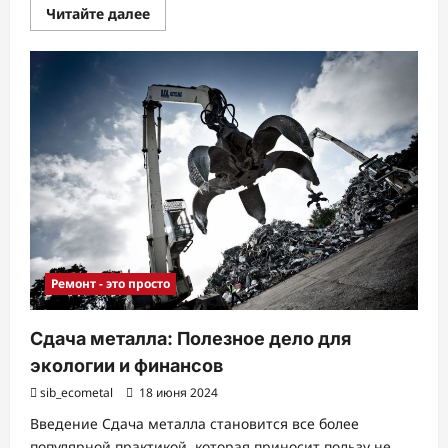
Прочитать
Читайте далее
больше
о
Авиционные
Системы
и
Ремонт
Авиационной
Техники:
Технологии
и
Практика
Ремонт - это просто
Сдача металла: Полезное дело для
экологии и финансов
sib_ecometal
18 июня 2024
Введение Сдача металла становится все более
популярной практикой, которая приносит пользу не