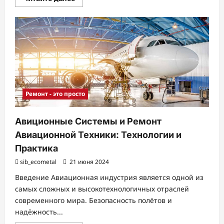
больше
о
Щебень
и
Его
Применение
в
Современном
Строительстве
Ремонт - это просто
Авиционные Системы и Ремонт
Авиационной Техники: Технологии и
Практика
sib_ecometal
21 июня 2024
Введение Авиационная индустрия является одной из
самых сложных и высокотехнологичных отраслей
современного мира. Безопасность полётов и
надёжность...