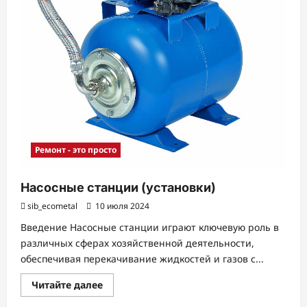
Ремонт - это просто
Насосные станции (установки)
sib_ecometal
10 июля 2024
Введение Насосные станции играют ключевую роль в
различных сферах хозяйственной деятельности,
обеспечивая перекачивание жидкостей и газов с...
Прочитать
Читайте далее
больше
о