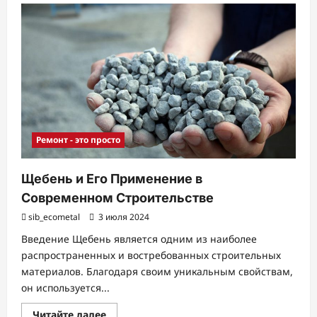
Насосные
станции
(установки)
Ремонт - это просто
Щебень и Его Применение в
Современном Строительстве
sib_ecometal
3 июля 2024
Введение Щебень является одним из наиболее
распространенных и востребованных строительных
материалов. Благодаря своим уникальным свойствам,
он используется...
Прочитать
Читайте далее