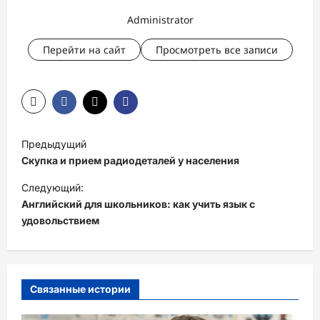
Administrator
Перейти на сайт
Просмотреть все записи
Н
Предыдущий
а
Скупка и прием радиодеталей у населения
в
Следующий:
и
Английский для школьников: как учить язык с
удовольствием
г
а
ц
и
Связанные истории
я