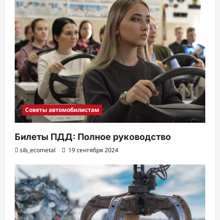
з
а
п
и
с
и
Советы автомобилистам
Билеты ПДД: Полное руководство
sib_ecometal
19 сентября 2024