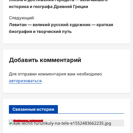
в
историка и географа Древней Греции
и
Следующий:
Левитан — великий русский художник — краткая
г
биография и творческий путь
а
ц
и
Добавить комментарий
я
з
Для отправки комментария вам необходимо
а
авторизоваться
.
п
и
с
Связанные истории
и
Uncategorised