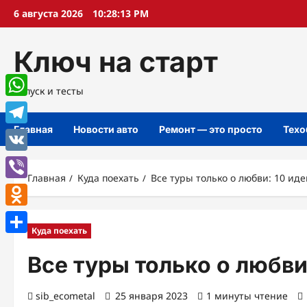
Перейти
6 августа 2026
10:28:15 PM
к
содержимому
Ключ на старт
Запуск и тесты
WhatsApp
Главная
Новости авто
Ремонт — это просто
Техо
Telegram
VK
Главная
Куда поехать
Все туры только о любви: 10 ид
Viber
Odnoklassniki
Куда поехать
Отправить
Все туры только о любви
sib_ecometal
25 января 2023
1 минуты чтение