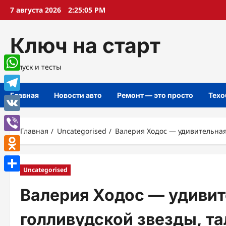
Перейти
7 августа 2026
2:25:06 PM
к
содержимому
Ключ на старт
Запуск и тесты
WhatsApp
Главная
Новости авто
Ремонт — это просто
Техо
Telegram
VK
Главная
Uncategorised
Валерия Ходос — удивительная
Viber
Odnoklassniki
Uncategorised
Отправить
Валерия Ходос — удиви
голливудской звезды, т