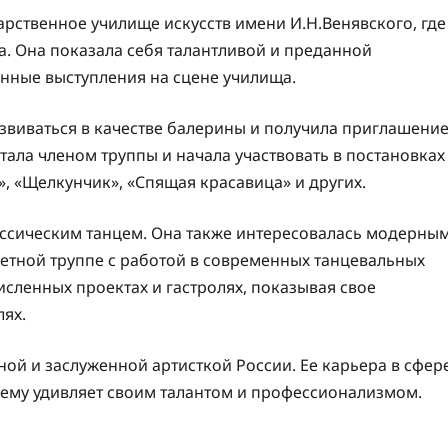
арственное училище искусств имени И.Н.Венявского, где
а. Она показала себя талантливой и преданной
енные выступления на сцене училища.
виваться в качестве балерины и получила приглашени
тала членом труппы и начала участвовать в постановках
», «Щелкунчик», «Спящая красавица» и других.
ассическим танцем. Она также интересовалась модерны
етной труппе с работой в современных танцевальных
исленных проектах и гастролях, показывая свое
лях.
ной и заслуженной артисткой России. Ее карьера в сфер
нему удивляет своим талантом и профессионализмом.