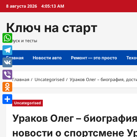
Перейти
8 августа 2026
4:05:14 AM
к
содержимому
Ключ на старт
Запуск и тесты
WhatsApp
Главная
Новости авто
Ремонт — это просто
Техо
Telegram
VK
Главная
Uncategorised
Ураков Олег – биография, дос
Viber
Odnoklassniki
Uncategorised
Отправить
Ураков Олег – биографи
новости о спортсмене У