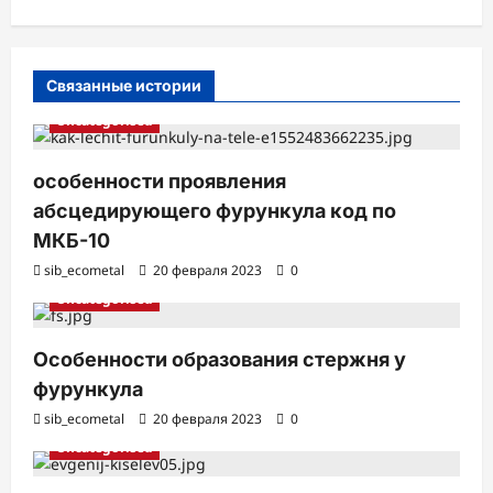
с
и
Связанные истории
Uncategorised
особенности проявления
абсцедирующего фурункула код по
МКБ-10
sib_ecometal
20 февраля 2023
0
Uncategorised
Особенности образования стержня у
фурункула
sib_ecometal
20 февраля 2023
0
Uncategorised