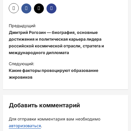
Н
Предыдущий
а
Дмитрий Рогозин — биография, основные
в
достижения и политическая карьера лидера
российской космической отрасли, стратега и
и
международного дипломата
г
Следующий:
а
Какие факторы провоцируют образование
ц
жировиков
и
я
з
Добавить комментарий
а
Для отправки комментария вам необходимо
п
авторизоваться
.
и