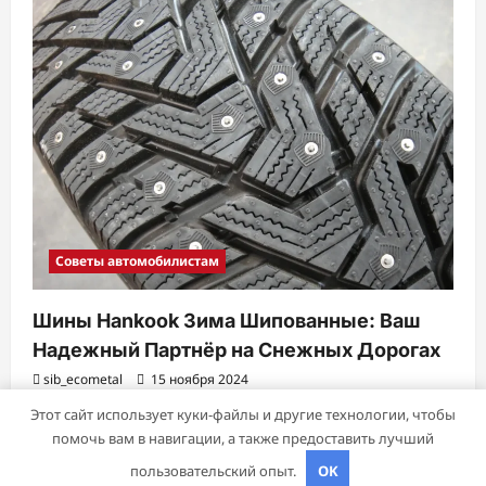
Советы автомобилистам
Шины Hankook Зима Шипованные: Ваш
Надежный Партнёр на Снежных Дорогах
sib_ecometal
15 ноября 2024
Этот сайт использует куки-файлы и другие технологии, чтобы
помочь вам в навигации, а также предоставить лучший
Авторское право © 2026 Все права зарезервированы.
|
пользовательский опыт.
OK
ReviewNews
от AF themes.