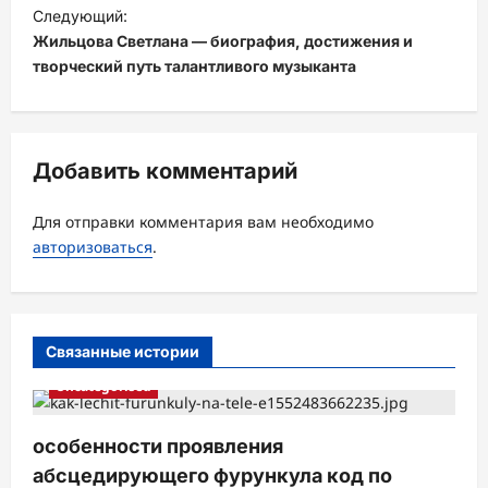
и
Следующий:
Жильцова Светлана — биография, достижения и
г
творческий путь талантливого музыканта
а
ц
и
Добавить комментарий
я
з
Для отправки комментария вам необходимо
а
авторизоваться
.
п
и
с
Связанные истории
и
Uncategorised
особенности проявления
абсцедирующего фурункула код по