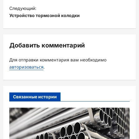
в
Следующий:
и
Устройство тормозной колодки
г
а
ц
Добавить комментарий
и
Для отправки комментария вам необходимо
я
авторизоваться
.
з
а
п
Связанные истории
и
с
и