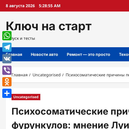
Перейти
8 августа 2026
5:28:56 AM
к
содержимому
Ключ на старт
Запуск и тесты
WhatsApp
Главная
Новости авто
Ремонт — это просто
Техо
Telegram
VK
Главная
Uncategorised
Психосоматические причины по
Viber
Odnoklassniki
Uncategorised
Отправить
Психосоматические при
фурункулов: мнение Луи