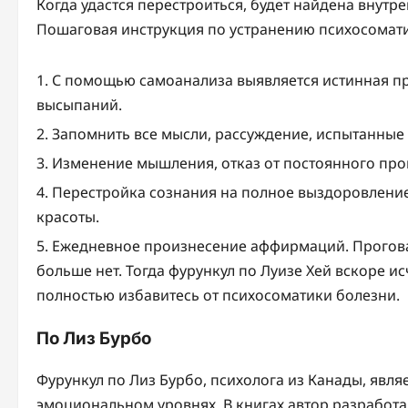
Когда удастся перестроиться, будет найдена внутр
Пошаговая инструкция по устранению психосомати
С помощью самоанализа выявляется истинная п
высыпаний.
Запомнить все мысли, рассуждение, испытанные 
Изменение мышления, отказ от постоянного про
Перестройка сознания на полное выздоровление
красоты.
Ежедневное произнесение аффирмаций. Проговар
больше нет. Тогда фурункул по Луизе Хей вскоре и
полностью избавитесь от психосоматики болезни.
По Лиз Бурбо
Фурункул по Лиз Бурбо, психолога из Канады, явля
эмоциональном уровнях. В книгах автор разработ