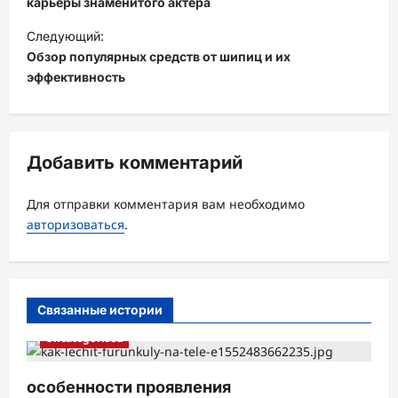
в
карьеры знаменитого актера
и
Следующий:
Обзор популярных средств от шипиц и их
г
эффективность
а
ц
и
Добавить комментарий
я
з
Для отправки комментария вам необходимо
а
авторизоваться
.
п
и
с
Связанные истории
и
Uncategorised
особенности проявления