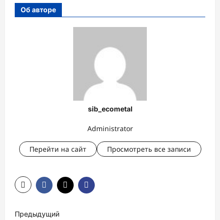
Об авторе
sib_ecometal
Administrator
Перейти на сайт
Просмотреть все записи
Н
Предыдущий