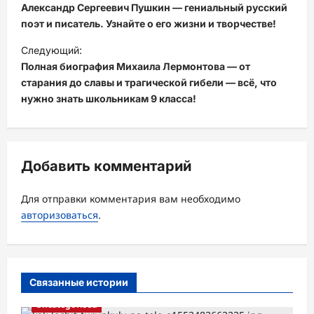
а
Александр Сергеевич Пушкин — гениальный русский
в
поэт и писатель. Узнайте о его жизни и творчестве!
и
Следующий:
Полная биография Михаила Лермонтова — от
г
старания до славы и трагической гибели — всё, что
а
нужно знать школьникам 9 класса!
ц
и
я
Добавить комментарий
з
а
Для отправки комментария вам необходимо
авторизоваться
.
п
и
с
Связанные истории
и
Uncategorised