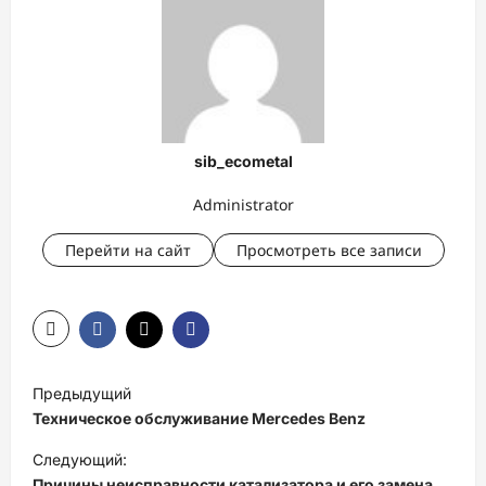
sib_ecometal
Administrator
Перейти на сайт
Просмотреть все записи
Н
Предыдущий
а
Техническое обслуживание Mercedes Benz
в
Следующий:
и
Причины неисправности катализатора и его замена