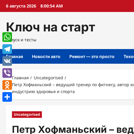
Перейти
6 августа 2026
8:00:54 AM
к
содержимому
Ключ на старт
Запуск и тесты
WhatsApp
Главная
Новости авто
Ремонт — это просто
Техо
Telegram
VK
Главная
Uncategorised
Viber
Петр Хофманьский – ведущий тренер по фитнесу, автор 
индустрию здоровья и спорта
Odnoklassniki
Отправить
Uncategorised
Петр Хофманьский – вед