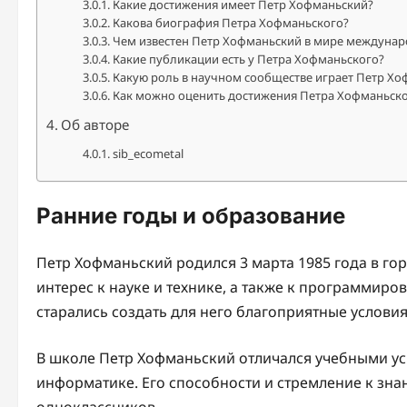
Какие достижения имеет Петр Хофманьский?
Какова биография Петра Хофманьского?
Чем известен Петр Хофманьский в мире междунар
Какие публикации есть у Петра Хофманьского?
Какую роль в научном сообществе играет Петр Х
Как можно оценить достижения Петра Хофманьског
Об авторе
sib_ecometal
Ранние годы и образование
Петр Хофманьский родился 3 марта 1985 года в го
интерес к науке и технике, а также к программиро
старались создать для него благоприятные условия
В школе Петр Хофманьский отличался учебными ус
информатике. Его способности и стремление к зна
одноклассников.