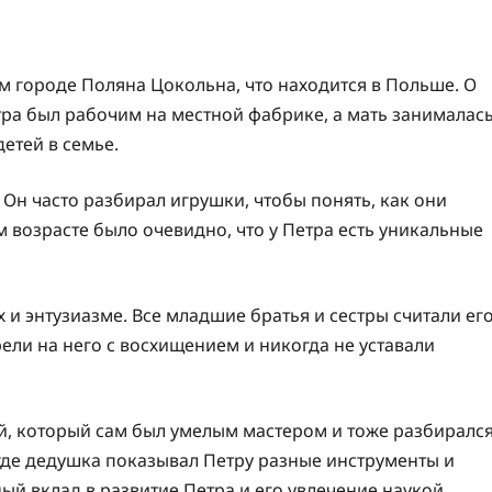
м городе Поляна Цокольна, что находится в Польше. О
ра был рабочим на местной фабрике, а мать занималас
етей в семье.
. Он часто разбирал игрушки, чтобы понять, как они
м возрасте было очевидно, что у Петра есть уникальные
 и энтузиазме. Все младшие братья и сестры считали ег
ели на него с восхищением и никогда не уставали
й, который сам был умелым мастером и тоже разбиралс
 где дедушка показывал Петру разные инструменты и
ый вклад в развитие Петра и его увлечение наукой.