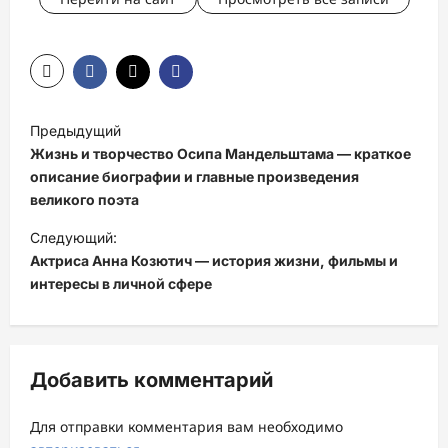
Н
Предыдущий
а
Жизнь и творчество Осипа Мандельштама — краткое
в
описание биографии и главные произведения
великого поэта
и
Следующий:
г
Актриса Анна Козютич — история жизни, фильмы и
а
интересы в личной сфере
ц
и
я
Добавить комментарий
з
а
Для отправки комментария вам необходимо