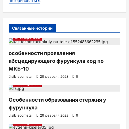
авторизоваться
.
п
и
с
Связанные истории
и
Uncategorised
особенности проявления
абсцедирующего фурункула код по
МКБ-10
sib_ecometal
20 февраля 2023
0
Uncategorised
Особенности образования стержня у
фурункула
sib_ecometal
20 февраля 2023
0
Uncategorised