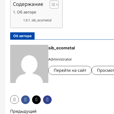
Содержание
Об авторе
sib_ecometal
Об авторе
sib_ecometal
Administrator
Перейти на сайт
Просмот
Н
Предыдущий