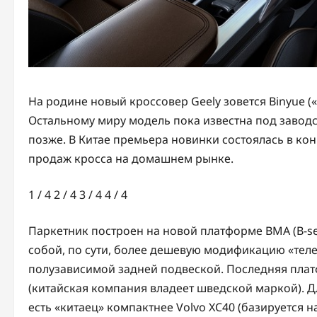
На родине новый кроссовер Geely зовется Binyue (
Остальному миру модель пока известна под заводс
позже. В Китае премьера новинки состоялась в кон
продаж кросса на домашнем рынке.
1
/ 4
2
/ 4
3
/ 4
4
/ 4
Паркетник построен на новой платформе BMA (B-seg
собой, по сути, более дешевую модификацию «тележ
полузависимой задней подвеской. Последняя платф
(китайская компания владеет шведской маркой). Дл
есть «китаец» компактнее Volvo XC40 (базируется 