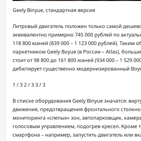
Geely Binyue, стандартная версия
Литровый двигатель положен только самой дешевой 
эквивалентно примерно 745 000 рублей по актуальн
118 800 юаней (839 000 – 1 123 000 рублей). Таким 
паркетником Geely Boyue (в России – Atlas), бол
стоит от 98 800 до 161 800 юаней (934 000 – 1 529 0
дебютирует существенно модернизированный Boyue
1
/ 3
2
/ 3
3
/ 3
В списке оборудования Geely Binyue значатся: вир
движения, предотвращения фронтального столкнов
мониторинга «слепых» зон, автопарковщик, камер
голосовым управлением, подогрев кресел. Кроме 
смартфона – например, запустить двигатель или в