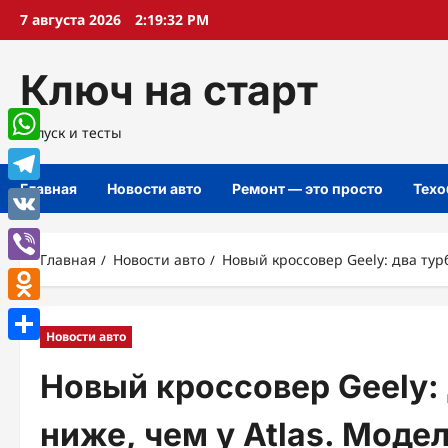
Перейти
7 августа 2026
2:19:34 PM
к
содержимому
Ключ на старт
Запуск и тесты
WhatsApp
Главная
Новости авто
Ремонт — это просто
Техо
Telegram
VK
Главная
Новости авто
Новый кроссовер Geely: два тур
Viber
Odnoklassniki
Новости авто
Отправить
Новый кроссовер Geely:
ниже, чем у Atlas. Моде