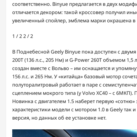
соответственно. Binyue предлагается в двух модиф
отличается декором: такой кроссовер получил ин
увеличенный спойлер, эмблема марки окрашена в 
1
/ 2
2
/ 2
В Поднебесной Geely Binyue пока доступен с дву
200T (136 л.с., 205 Нм) и G-Power 260T объемом 1,5 л
создан вместе с Вольво – им оснащается и упомян
156 л.с. и 265 Нм. У «китайца» базовый мотор соче
полуторалитровый работает в паре с семиступенч
сцеплением мокрого типа (у Volvo XC40 – с 6МКП). 
Новинка с двигателем 1.5 наберет первую «сотню» з
характеристики модели с мотором 1.0 в Geely так 
версия, но данных об ее установке нет.