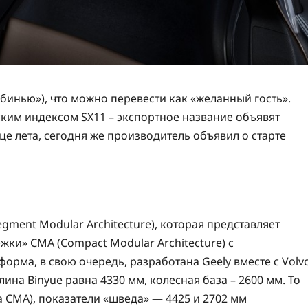
«бинью»), что можно перевести как «желанный гость».
ким индексом SX11 – экспортное название объявят
це лета, сегодня же производитель объявил о старте
ment Modular Architecture), которая представляет
ки» СМА (Compact Modular Architecture) с
орма, в свою очередь, разработана Geely вместе с Volv
ина Binyue равна 4330 мм, колесная база – 2600 мм. То
на CMA), показатели «шведа» — 4425 и 2702 мм