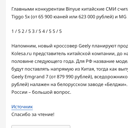
Главными конкурентам Binyue китайские СМИ считаю
Tiggo 5x (от 65 900 юаней или 623 000 рублей) и MG 
1
/ 5
2
/ 5
3
/ 5
4
/ 5
5
/ 5
Напомним, новый кроссовер Geely планируют прода
Kolesa.ru представитель китайской компании, до 
половине следующего года. Для РФ название модел
будут поставлять напрямую из Китая, тогда как в
Geely Emgrand 7 (от 879 990 рублей), вседорожников 
рублей) налажен на белорусском заводе «Белджи». 
России – большой вопрос.
Источник
Спасибо за чтение!