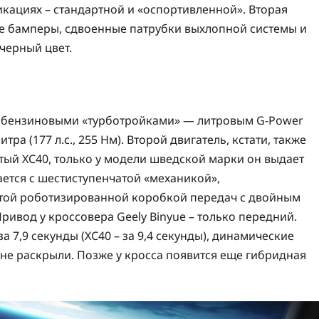
икациях – стандартной и «оспортивленной». Вторая
ые бамперы, сдвоенные патрубки выхлопной системы и
черный цвет.
мя бензиновыми «турботройками» — литровым G-Power
итра (177 л.с., 255 Нм). Второй двигатель, кстати, также
утый XC40, только у модели шведской марки он выдает
тается с шестиступенчатой «механикой»,
атой роботизированной коробкой передач с двойным
Привод у кроссовера Geely Binyue – только передний.
а 7,9 секунды (XC40 – за 9,4 секунды), динамические
и не раскрыли. Позже у кросса появится еще гибридная