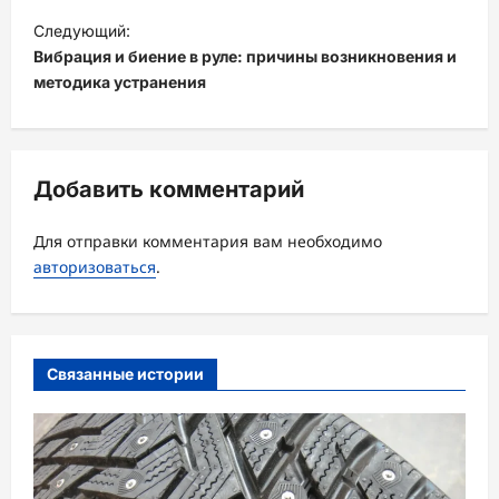
и
Следующий:
Вибрация и биение в руле: причины возникновения и
г
методика устранения
а
ц
и
Добавить комментарий
я
з
Для отправки комментария вам необходимо
а
авторизоваться
.
п
и
с
Связанные истории
и