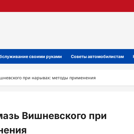
бслуживание своими руками
Советы автомобилистам
ишневского при нарывах: методы применения
мазь Вишневского при
нения