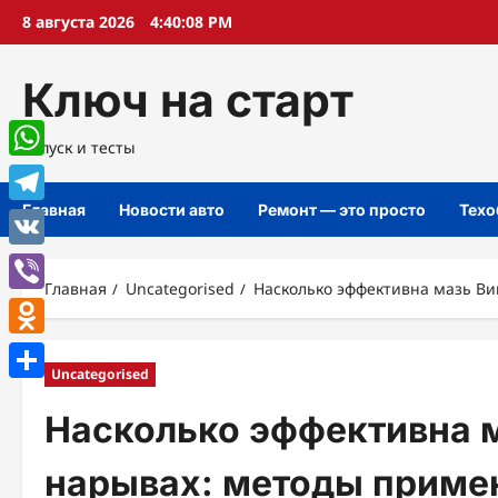
Перейти
8 августа 2026
4:40:09 PM
к
содержимому
Ключ на старт
Запуск и тесты
WhatsApp
Главная
Новости авто
Ремонт — это просто
Техо
Telegram
VK
Главная
Uncategorised
Насколько эффективна мазь В
Viber
Odnoklassniki
Uncategorised
Отправить
Насколько эффективна 
нарывах: методы приме