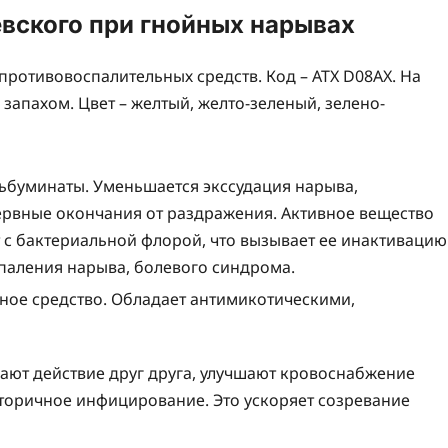
евского при гнойных нарывах
противовоспалительных средств. Код – АТХ D08AX. На
запахом. Цвет – желтый, желто-зеленый, зелено-
льбуминаты. Уменьшается экссудация нарыва,
вные окончания от раздражения. Активное вещество
с бактериальной флорой, что вызывает ее инактивацию
паления нарыва, болевого синдрома.
ное средство. Обладает антимикотическими,
ают действие друг друга, улучшают кровоснабжение
вторичное инфицирование. Это ускоряет созревание