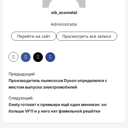
sib_ecometal
Administrator
Перейти на сайт
Просмотреть все записи
Н
Предыдущий
а
Производитель пылесосов Dyson определился с
в
местом выпуска электромобилей
и
Следующий:
Geely готовит к премьере ещё один минивэн: он
г
больше VF11 и у него нет фамильной решётки
а
ц