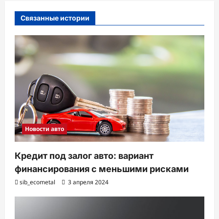
и
Связанные истории
я
з
а
п
и
с
и
Новости авто
Кредит под залог авто: вариант
финансирования с меньшими рисками
sib_ecometal
3 апреля 2024