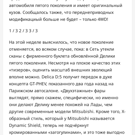
автомобиля пятого поколения и имеет оригинальный
кузов. Сообщалось также, что переднеприводных
модификациый больше не будет – только 4WD!
1
/ 3
2
/ 3
3
/ 3
На этой неделе выяснилось, что новое поколение
отменяется, во всяком случае, пока: в Сеть утекли
сканы с фирменного буклета обновлённой Делики
пятого поколения. Несмотря на плохое качество этих
«тизеров», оценить масштаб внешних эволюций
вполне можно. Delica D:5 получит передок в духе
концепта GT-PHEV, показанного два года назад на
Парижском автосалоне. «Двухэтажные» фары
выглядят, прямо скажем, специфически, но именно
они делают Делику менее похожей на Лады, чем
другие современные модели Mitsubishi. Кроме того, Х-
образный стиль, который у Mitsubishi называется
Dynamic Shield, теперь не подчёркнут
хромированными «загогулинами», и это тоже выгодно