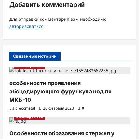
Добавить комментарий
я
з
Для отправки комментария вам необходимо
а
авторизоваться
.
п
и
с
Связанные истории
и
Uncategorised
особенности проявления
абсцедирующего фурункула код по
МКБ-10
sib_ecometal
20 февраля 2023
0
Uncategorised
Особенности образования стержня у