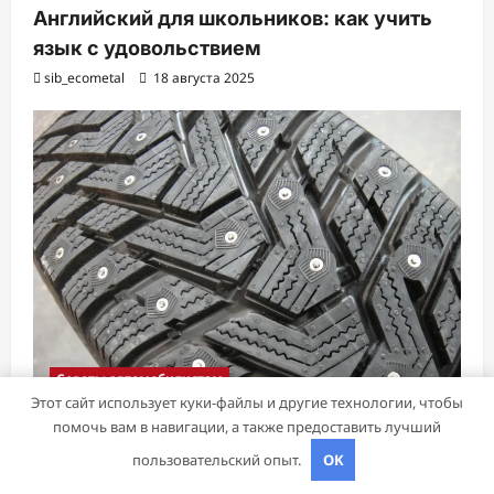
Английский для школьников: как учить
язык с удовольствием
sib_ecometal
18 августа 2025
Советы автомобилистам
Этот сайт использует куки-файлы и другие технологии, чтобы
помочь вам в навигации, а также предоставить лучший
Шины Hankook Зима Шипованные: Ваш
пользовательский опыт.
OK
Надежный Партнёр на Снежных Дорогах