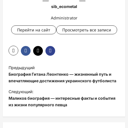
sib_ecometal
Administrator
Перейти на сайт
Просмотреть все записи
Н
Предыдущий
а
Биография Гитана Леонтенко — жизненный путь и
в
впечатляющие достижения украинского футболиста
и
Следующий:
Маликов биография — интересные факты и события
г
из жизни популярного певца
а
ц
и