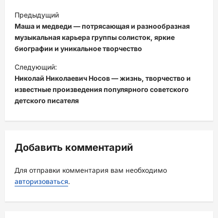
Н
Предыдущий
а
Маша и медведи — потрясающая и разнообразная
в
музыкальная карьера группы солисток, яркие
биографии и уникальное творчество
и
Следующий:
г
Николай Николаевич Носов — жизнь, творчество и
а
известные произведения популярного советского
ц
детского писателя
и
я
з
Добавить комментарий
а
Для отправки комментария вам необходимо
п
авторизоваться
.
и
с