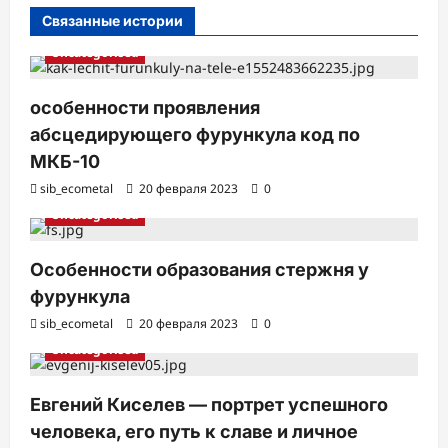
и
Связанные истории
Uncategorised
особенности проявления
абсцедирующего фурункула код по
МКБ-10
sib_ecometal
20 февраля 2023
0
Uncategorised
Особенности образования стержня у
фурункула
sib_ecometal
20 февраля 2023
0
Uncategorised
Евгений Киселев — портрет успешного
человека, его путь к славе и личное