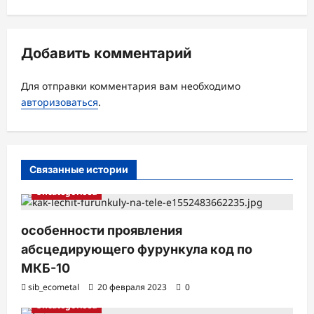
ц
и
я
Добавить комментарий
з
а
Для отправки комментария вам необходимо
авторизоваться
.
п
и
с
Связанные истории
и
Uncategorised
особенности проявления
абсцедирующего фурункула код по
МКБ-10
sib_ecometal
20 февраля 2023
0
Uncategorised