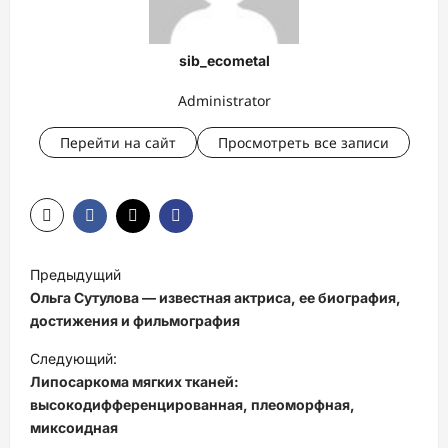
sib_ecometal
Administrator
Перейти на сайт
Просмотреть все записи
Н
Предыдущий
а
Ольга Сутулова — известная актриса, ее биография,
в
достижения и фильмография
и
Следующий:
Липосаркома мягких тканей:
г
высокодифференцированная, плеоморфная,
а
миксоидная