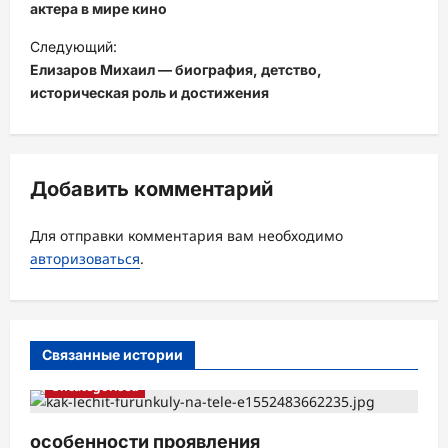
в
актера в мире кино
и
Следующий:
Елизаров Михаил — биография, детство,
г
историческая роль и достижения
а
ц
и
Добавить комментарий
я
з
Для отправки комментария вам необходимо
а
авторизоваться
.
п
и
с
Связанные истории
и
Uncategorised
особенности проявления