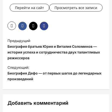
Перейти на сайт
Просмотреть все записи
Н
Предыдущий
а
Биография братьев Юрия и Виталия Соломинов —
в
история успеха и сотрудничества двух талантливых
режиссеров
и
Следующий:
г
Биография Дефо — от первых шагов до легендарных
а
произведений
ц
и
я
Добавить комментарий
з