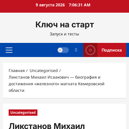
Перейти
9 августа 2026
7:06:32 AM
к
содержимому
Ключ на старт
Запуск и тесты
Подписка
Основное
меню
Главная
Uncategorised
Ликстанов Михаил Исаакович — биография и
достижения «железного» магната Кемеровской
области
Uncategorised
Ликстанов Михаил