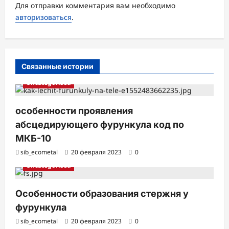
а
Для отправки комментария вам необходимо
авторизоваться
.
п
и
с
Связанные истории
и
Uncategorised
особенности проявления
абсцедирующего фурункула код по
МКБ-10
sib_ecometal
20 февраля 2023
0
Uncategorised
Особенности образования стержня у
фурункула
sib_ecometal
20 февраля 2023
0