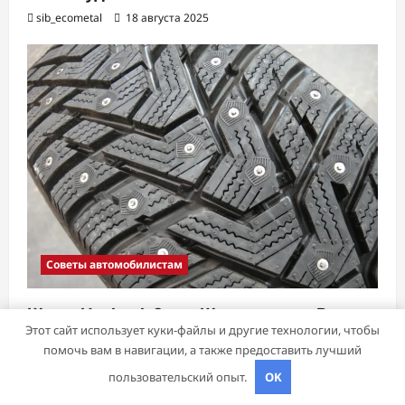
sib_ecometal
18 августа 2025
Советы автомобилистам
Шины Hankook Зима Шипованные: Ваш
Этот сайт использует куки-файлы и другие технологии, чтобы
Надежный Партнёр на Снежных Дорогах
помочь вам в навигации, а также предоставить лучший
sib_ecometal
15 ноября 2024
пользовательский опыт.
OK