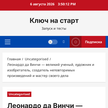
Перейти
6 августа 2026
3:50:13 PM
к
содержимому
Ключ на старт
Запуск и тесты
Подписка
Основное
меню
Главная
Uncategorised
Леонардо да Винчи — великий ученый, художник и
изобретатель, создатель неповторимых
произведений и мастер своего дела
Uncategorised
Леонардо да Винчи —