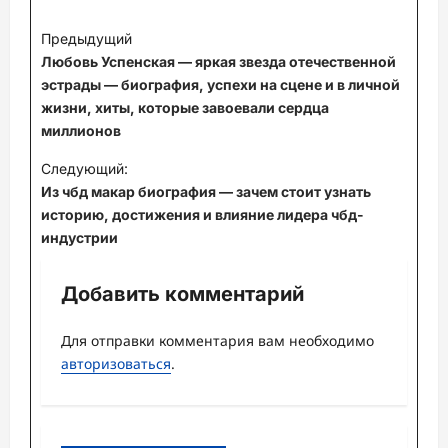
Н
Предыдущий
а
Любовь Успенская — яркая звезда отечественной
в
эстрады — биография, успехи на сцене и в личной
жизни, хиты, которые завоевали сердца
и
миллионов
г
Следующий:
а
Из чбд макар биография — зачем стоит узнать
ц
историю, достижения и влияние лидера чбд-
индустрии
и
я
Добавить комментарий
з
а
Для отправки комментария вам необходимо
авторизоваться
.
п
и
с