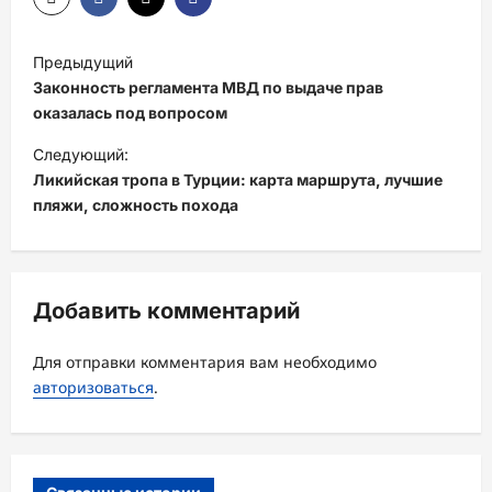
Н
Предыдущий
а
Законность регламента МВД по выдаче прав
в
оказалась под вопросом
и
Следующий:
Ликийская тропа в Турции: карта маршрута, лучшие
г
пляжи, сложность похода
а
ц
и
Добавить комментарий
я
з
Для отправки комментария вам необходимо
а
авторизоваться
.
п
и
с