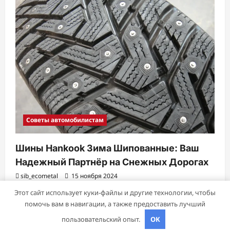
Советы автомобилистам
Шины Hankook Зима Шипованные: Ваш
Надежный Партнёр на Снежных Дорогах
sib_ecometal
15 ноября 2024
Этот сайт использует куки-файлы и другие технологии, чтобы
помочь вам в навигации, а также предоставить лучший
Авторское право © 2026 Все права зарезервированы.
|
пользовательский опыт.
OK
ReviewNews
от AF themes.