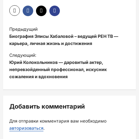
Н
Предыдущий
а
Биография Элисы Хабаловой – ведущей РЕН ТВ —
в
карьера, личная жизнь и достижения
и
Следующий:
Юрий Колокольников — даровитый актер,
г
непревзойденный профессионал, искусник
а
сожаления и вдохновения
ц
и
я
Добавить комментарий
з
а
Для отправки комментария вам необходимо
авторизоваться
.
п