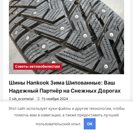
Советы автомобилистам
Шины Hankook Зима Шипованные: Ваш
Надежный Партнёр на Снежных Дорогах
sib_ecometal
15 ноября 2024
Этот сайт использует куки-файлы и другие технологии, чтобы
помочь вам в навигации, а также предоставить лучший
Авторское право © 2026 Все права зарезервированы.
|
пользовательский опыт.
OK
ReviewNews
от AF themes.