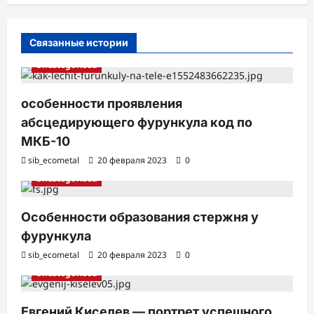
и
с
Связанные истории
и
Uncategorised
особенности проявления
абсцедирующего фурункула код по
МКБ-10
sib_ecometal
20 февраля 2023
0
Uncategorised
Особенности образования стержня у
фурункула
sib_ecometal
20 февраля 2023
0
Uncategorised
Евгений Киселев — портрет успешного