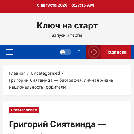
Перейти
6 августа 2026
8:27:16 AM
к
содержимому
Ключ на старт
Запуск и тесты
Подписка
Основное
меню
Главная
Uncategorised
Григорий Сиятвинда — биография, личная жизнь,
национальность, родители
Uncategorised
Григорий Сиятвинда —