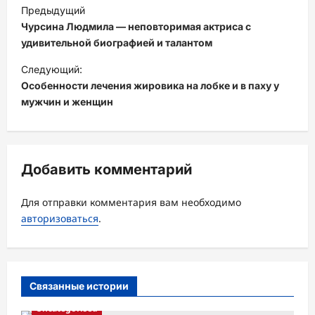
Н
Предыдущий
а
Чурсина Людмила — неповторимая актриса с
в
удивительной биографией и талантом
и
Следующий:
Особенности лечения жировика на лобке и в паху у
г
мужчин и женщин
а
ц
и
Добавить комментарий
я
з
Для отправки комментария вам необходимо
а
авторизоваться
.
п
и
с
Связанные истории
и
Uncategorised