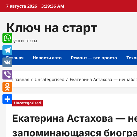
Перейти
7 августа 2026
3:29:37 AM
к
содержимому
Ключ на старт
Запуск и тесты
WhatsApp
Главная
Новости авто
Ремонт — это просто
Техо
Telegram
VK
Главная
Uncategorised
Екатерина Астахова — нешабл
Viber
Odnoklassniki
Uncategorised
Отправить
Екатерина Астахова — н
запоминающаяся биогра