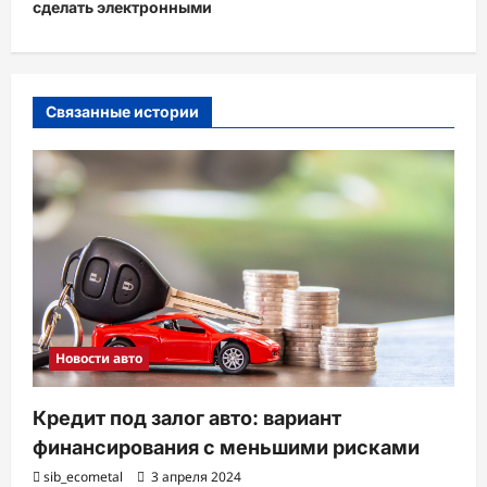
сделать электронными
а
ц
и
Связанные истории
я
з
а
п
и
с
и
Новости авто
Кредит под залог авто: вариант
финансирования с меньшими рисками
sib_ecometal
3 апреля 2024