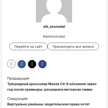
sib_ecometal
Administrator
Перейти на сайт
Просмотреть все записи
Н
Предыдущий
а
Трёхрядный кроссовер Mazda CX-8 обновили через
в
год после премьеры: расширена моторная гамма
и
Следующий:
Виртуально реальны: водительские права хотят
г