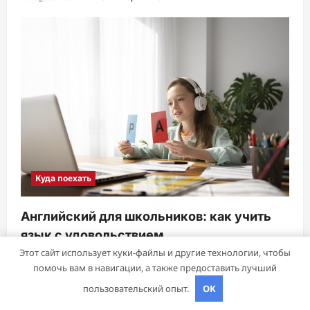
Куда поехать
Английский для школьников: как учить
язык с удовольствием
Этот сайт использует куки-файлы и другие технологии, чтобы
sib_ecometal
18 августа 2025
помочь вам в навигации, а также предоставить лучший
пользовательский опыт.
OK