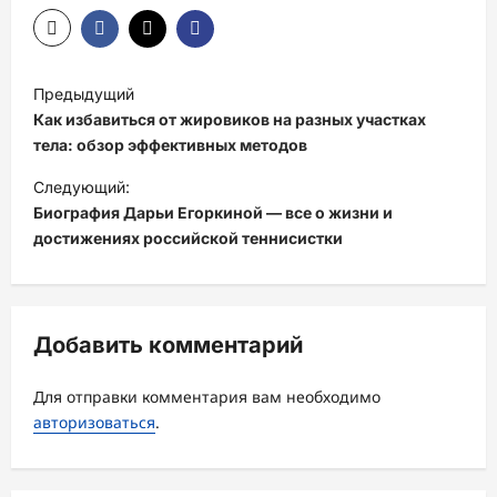
Н
Предыдущий
а
Как избавиться от жировиков на разных участках
в
тела: обзор эффективных методов
и
Следующий:
Биография Дарьи Егоркиной — все о жизни и
г
достижениях российской теннисистки
а
ц
и
Добавить комментарий
я
з
Для отправки комментария вам необходимо
а
авторизоваться
.
п
и