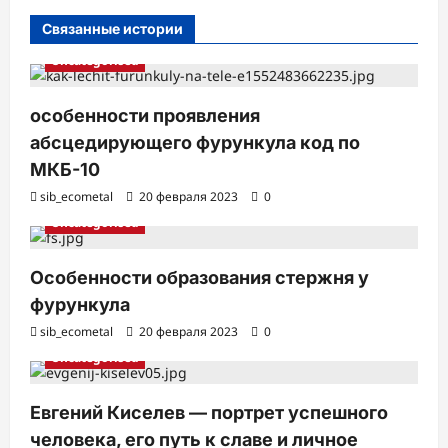
с
Связанные истории
и
Uncategorised
особенности проявления
абсцедирующего фурункула код по
МКБ-10
sib_ecometal
20 февраля 2023
0
Uncategorised
Особенности образования стержня у
фурункула
sib_ecometal
20 февраля 2023
0
Uncategorised
Евгений Киселев — портрет успешного
человека, его путь к славе и личное