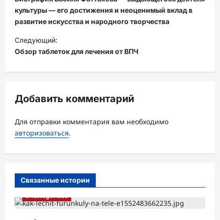
в
культуры — его достижения и неоценимый вклад в
развитие искусства и народного творчества
и
Следующий:
г
Обзор таблеток для лечения от ВПЧ
а
ц
и
Добавить комментарий
я
з
Для отправки комментария вам необходимо
а
авторизоваться
.
п
и
с
Связанные истории
и
Uncategorised