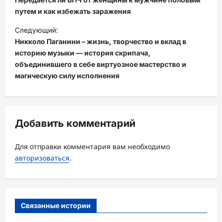
в
путем и как избежать заражения
и
Следующий:
Никколо Паганини – жизнь, творчество и вклад в
г
историю музыки — история скрипача,
а
объединившего в себе виртуозное мастерство и
ц
магическую силу исполнения
и
я
з
Добавить комментарий
а
Для отправки комментария вам необходимо
п
авторизоваться
.
и
с
и
Связанные истории
Uncategorised