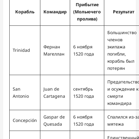
Прибытие
Корабль
Командир
(Мольючего
Результат
пролива)
Большинство
членов
Фернан
6 ноября
экипажа
Trinidad
Магеллан
1520 года
погибли,
корабль был
потерян
Предательств
San
Juan de
сентябрь
и осуждение к
Antonio
Cartagena
1520 года
смерти
командира
Gaspar de
6 ноября
Спалился из-з
Concepción
Quesada
1520 года
мятежа
Единственны