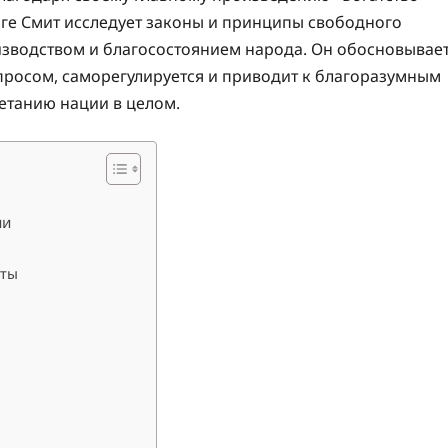
ниге Смит исследует законы и принципы свободного
изводством и благосостоянием народа. Он обосновывае
просом, саморегулируется и приводит к благоразумным
ветанию нации в целом.
ии
оты