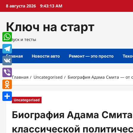
Перейти
8 августа 2026
9:43:14 AM
к
содержимому
Ключ на старт
Запуск и тесты
WhatsApp
Главная
Новости авто
Ремонт — это просто
Техо
Telegram
VK
Главная
Uncategorised
Биография Адама Смита — от о
Viber
Odnoklassniki
Uncategorised
Отправить
Биография Адама Смита
классической политичес