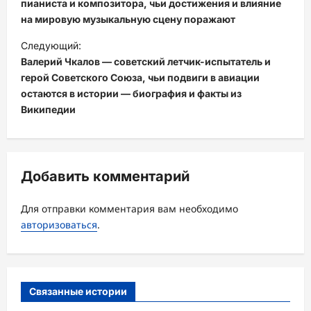
в
пианиста и композитора, чьи достижения и влияние
на мировую музыкальную сцену поражают
и
Следующий:
г
Валерий Чкалов — советский летчик-испытатель и
а
герой Советского Союза, чьи подвиги в авиации
ц
остаются в истории — биография и факты из
Википедии
и
я
з
Добавить комментарий
а
п
Для отправки комментария вам необходимо
и
авторизоваться
.
с
и
Связанные истории