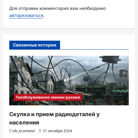
я
Для отправки комментария вам необходимо
з
авторизоваться
.
а
п
и
Связанные истории
с
и
Техобслуживание своими руками
Скупка и прием радиодеталей у
населения
sib_ecometal
21 октября 2024